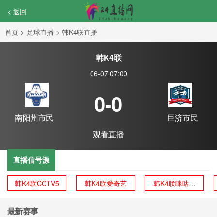
< 返回
首页
>
足球直播
>
韩K4联直播
韩K4联
06-07 07:00
0-0
南阳州市民
巨济市民
观看直播
直播信号源
韩K4联CCTV5
韩K4联爱奇艺
韩K4联咪咕体
育
最新赛事