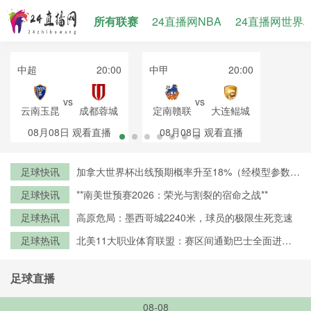
所有联赛
24直播网NBA
24直播网世界
中超
20:00
中甲
20:00
vs
vs
云南玉昆
成都蓉城
定南赣联
大连鲲城
08月08日
观看直播
08月08日
观看直播
足球快讯
加拿大世界杯出线预期概率升至18%（经模型参数修
正）
足球快讯
**南美世预赛2026：荣光与割裂的宿命之战**
足球热讯
高原危局：墨西哥城2240米，球员的极限生死竞速
足球热讯
北美11大职业体育联盟：赛区间通勤巴士全面进入
零排放时代
足球直播
08-08