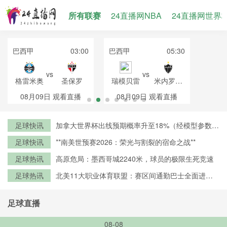
所有联赛
24直播网NBA
24直播网世界
巴西甲
03:00
巴西甲
05:30
vs
vs
格雷米奥
圣保罗
瑞模贝雷
米内罗竞
技
08月09日
观看直播
08月09日
观看直播
足球快讯
加拿大世界杯出线预期概率升至18%（经模型参数修
正）
足球快讯
**南美世预赛2026：荣光与割裂的宿命之战**
足球热讯
高原危局：墨西哥城2240米，球员的极限生死竞速
足球热讯
北美11大职业体育联盟：赛区间通勤巴士全面进入
零排放时代
足球直播
08-08