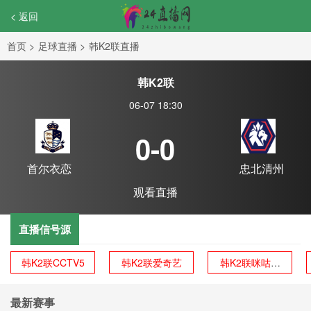
< 返回
首页
>
足球直播
>
韩K2联直播
韩K2联
06-07 18:30
0-0
首尔衣恋
忠北清州
观看直播
直播信号源
韩K2联CCTV5
韩K2联爱奇艺
韩K2联咪咕体
育
最新赛事