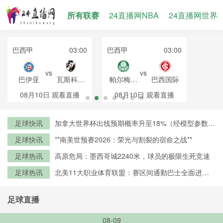
所有联赛
24直播网NBA
24直播网世界
巴西甲
03:00
巴西甲
03:00
vs
vs
巴伊亚
瓦斯科达
帕尔梅拉
巴西国际
伽马
斯
08月10日
观看直播
08月10日
观看直播
足球快讯
加拿大世界杯出线预期概率升至18%（经模型参数修
正）
足球快讯
**南美世预赛2026：荣光与割裂的宿命之战**
足球热讯
高原危局：墨西哥城2240米，球员的极限生死竞速
足球热讯
北美11大职业体育联盟：赛区间通勤巴士全面进入
零排放时代
足球直播
08-09