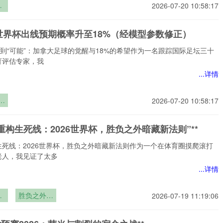
大
2026-07-20 10:58:17
联
间
世界杯出线预期概率升至18%（经模型参数修正）
全
排
”到“可能”：加拿大足球的觉醒与18%的希望作为一名跟踪国际足坛三十
育评估专家，我
...详情
界
2026-07-20 10:58:17
期
至
军重构生死线：2026世界杯，胜负之外暗藏新法则”**
模
修
生死线：2026世界杯，胜负之外暗藏新法则作为一个在体育圈摸爬滚打
老人，我见证了太多
...详情
重
胜负之外暗
2026-07-19 11:19:06
：
藏新法
界
则”**