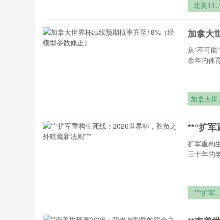
北美11
职业体育
盟：赛区
加拿大
通勤巴士
面进入零
从“不可能
放时代
余年的体
加拿大世
杯出线预
概率升
**“扩
18%（经
型参数
扩军重构
正）
三十年的
**“扩军
构生死线
2026世