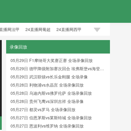
4直播网法甲
24直播网葡超
24直播网西甲
录像回放
05月29日 F1摩纳哥大奖赛正赛 全场录像回放
05月29日 德甲降级附加赛次回合 埃弗斯堡vs海登海
姆 全场录像
05月29日 武汉联镇vs长乐金刚腿 全场录像
05月28日 利物浦vs水晶宫 全场录像回放
05月28日 乌迪内斯vs佛罗伦萨 全场录像回放
05月28日 贵州飞鹰vs深圳吉祥 全场录像
05月27日 都灵vs罗马 全场录像回放
05月27日 伯恩茅斯vs莱斯特城 全场录像回放
05月27日 恩波利vs维罗纳 全场录像回放