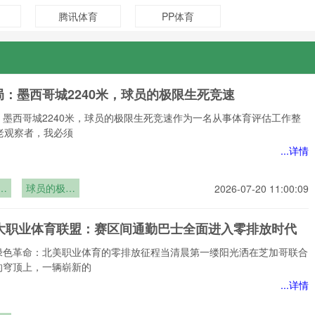
腾讯体育
PP体育
局：墨西哥城2240米，球员的极限生死竞速
：墨西哥城2240米，球员的极限生死竞速作为一名从事体育评估工作整
老观察者，我必须
...详情
：
球员的极限
2026-07-20 11:00:09
城
生死竞速
1大职业体育联盟：赛区间通勤巴士全面进入零排放时代
绿色革命：北美职业体育的零排放征程当清晨第一缕阳光洒在芝加哥联合
的穹顶上，一辆崭新的
...详情