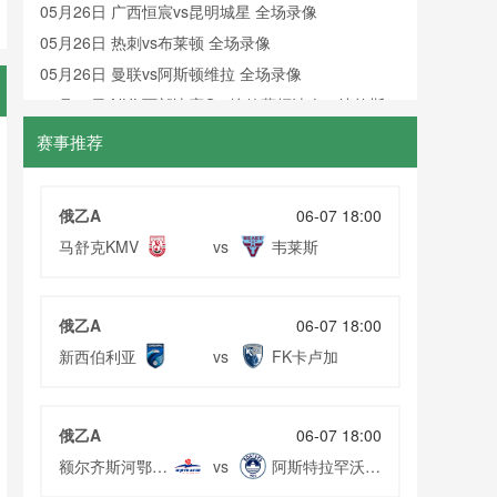
05月26日 广西恒宸vs昆明城星 全场录像
05月26日 热刺vs布莱顿 全场录像
05月26日 曼联vs阿斯顿维拉 全场录像
05月25日 NHL西部决赛G2 埃德蒙顿油人vs达拉斯星
全场录像回放
05月25日 皇家贝蒂斯vs瓦伦西亚 全场录像
赛事推荐
05月25日 NHL季后赛东部决赛G2 佛罗里达美洲豹vs
卡罗莱纳飓风 全场录像回放
05月24日 苏州东吴vs上海海港 全场录像回放
俄乙A
06-07 18:00
05月24日 水晶宫vs狼队 全场录像回放
马舒克KMV
韦莱斯
vs
05月24日 05月21日NBA西部决赛G1 森林狼 - 雷霆
全场录像
05月23日 重庆铜梁龙vs河南 全场录像回放
05月23日 亚女冠杯半决赛 现代制铁女足vs墨尔本城
俄乙A
06-07 18:00
女足 全场录像
05月23日 广西平果vs成都蓉城 全场录像
新西伯利亚
FK卡卢加
vs
05月22日 青岛红狮vs山东泰山 全场录像回放
05月22日 利雅得胜利vs卡利杰 全场录像
俄乙A
06-07 18:00
05月22日 延边龙鼎vs青岛西海岸 全场录像
额尔齐斯河鄂木
阿斯特拉罕沃尔
vs
05月21日 全国游泳冠军赛男子50米蛙泳决赛 覃海洋
斯克
加