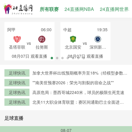
所有联赛
24直播网NBA
24直播网世界
阿甲
06:00
中超
19:35
vs
vs
圣塔菲联
拉努斯
北京国安
深圳新鹏
城
08月07日
观看直播
08月07日
观看直播
足球快讯
加拿大世界杯出线预期概率升至18%（经模型参数修
正）
足球快讯
**南美世预赛2026：荣光与割裂的宿命之战**
足球热讯
高原危局：墨西哥城2240米，球员的极限生死竞速
足球热讯
北美11大职业体育联盟：赛区间通勤巴士全面进入
零排放时代
足球直播
08-07