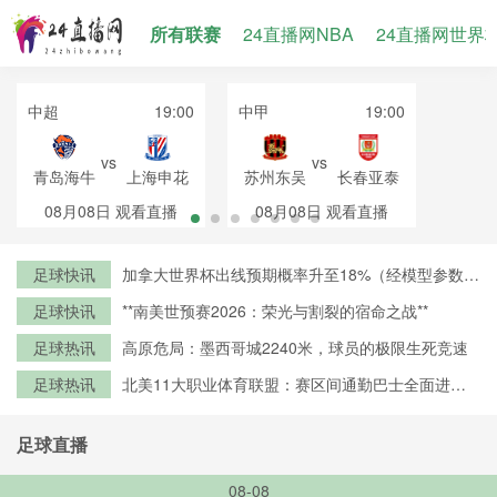
所有联赛
24直播网NBA
24直播网世界
中超
19:00
中甲
19:00
vs
vs
青岛海牛
上海申花
苏州东吴
长春亚泰
08月08日
观看直播
08月08日
观看直播
足球快讯
加拿大世界杯出线预期概率升至18%（经模型参数修
正）
足球快讯
**南美世预赛2026：荣光与割裂的宿命之战**
足球热讯
高原危局：墨西哥城2240米，球员的极限生死竞速
足球热讯
北美11大职业体育联盟：赛区间通勤巴士全面进入
零排放时代
足球直播
08-08