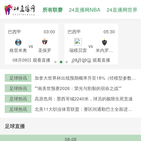
所有联赛
24直播网NBA
24直播网世界
巴西甲
03:00
巴西甲
05:30
vs
vs
格雷米奥
圣保罗
瑞模贝雷
米内罗竞
技
08月09日
观看直播
08月09日
观看直播
足球快讯
加拿大世界杯出线预期概率升至18%（经模型参数修
正）
足球快讯
**南美世预赛2026：荣光与割裂的宿命之战**
足球热讯
高原危局：墨西哥城2240米，球员的极限生死竞速
足球热讯
北美11大职业体育联盟：赛区间通勤巴士全面进入
零排放时代
足球直播
08-08