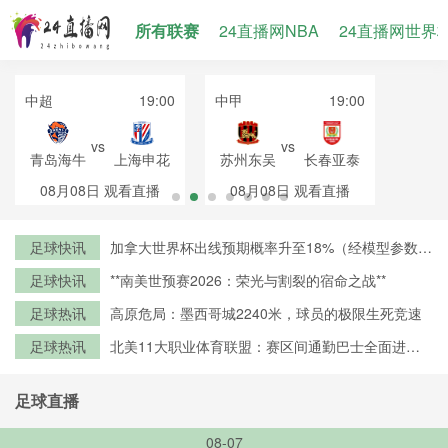
所有联赛
24直播网NBA
24直播网世界
中超
19:00
中甲
19:00
vs
vs
青岛海牛
上海申花
苏州东吴
长春亚泰
08月08日
观看直播
08月08日
观看直播
足球快讯
加拿大世界杯出线预期概率升至18%（经模型参数修
正）
足球快讯
**南美世预赛2026：荣光与割裂的宿命之战**
足球热讯
高原危局：墨西哥城2240米，球员的极限生死竞速
足球热讯
北美11大职业体育联盟：赛区间通勤巴士全面进入
零排放时代
足球直播
08-07