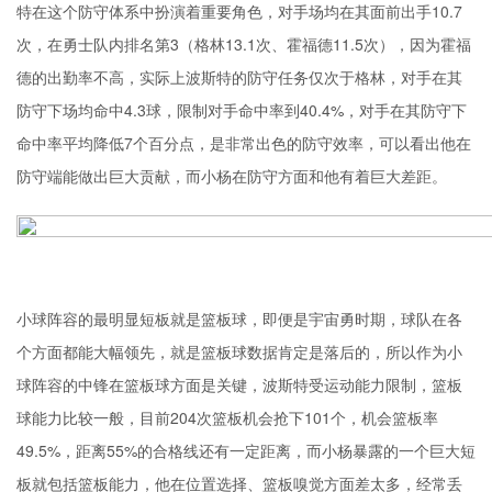
特在这个防守体系中扮演着重要角色，对手场均在其面前出手10.7
次，在勇士队内排名第3（格林13.1次、霍福德11.5次），因为霍福
德的出勤率不高，实际上波斯特的防守任务仅次于格林，对手在其
防守下场均命中4.3球，限制对手命中率到40.4%，对手在其防守下
命中率平均降低7个百分点，是非常出色的防守效率，可以看出他在
防守端能做出巨大贡献，而小杨在防守方面和他有着巨大差距。
小球阵容的最明显短板就是篮板球，即便是宇宙勇时期，球队在各
个方面都能大幅领先，就是篮板球数据肯定是落后的，所以作为小
球阵容的中锋在篮板球方面是关键，波斯特受运动能力限制，篮板
球能力比较一般，目前204次篮板机会抢下101个，机会篮板率
49.5%，距离55%的合格线还有一定距离，而小杨暴露的一个巨大短
板就包括篮板能力，他在位置选择、篮板嗅觉方面差太多，经常丢