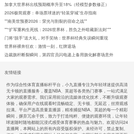
加拿大世界杯出线预期概率升至18%（经模型参数修正）
2026极简观赛：单场票球迷的“轻装穿城”生存指南
**南美世预赛2026：荣光与割裂的宿命之战**
**“扩军重构生死线：2026世界杯，胜负之外暗藏新法则”**
门将“脱手”送大礼，对手笑纳：世界杯经典失误瞬间重现
世界杯裸奔狂欢：激情一刻，红牌退场
边裁旗杆断裂瞬间，第四官员闪电递上备用旗化解赛场意外
友情链接
作为综合性体育直播标杆平台，小九直播专注为年轻球迷提供高清
无卡顿的直播服务，覆盖NBA、英超等各类热门赛事，一站式满足
大家的观赛需求。我们采用前沿的流媒体优化技术，不断升级观赛
体验，确保用户在线观看时流畅稳定、无卡顿、无延迟，丝滑观感
拉满。平台严选高质量直播源，精准捕捉NBA、英超的每一个精彩
瞬间，摒弃冗余干扰，致力于打造纯粹、便捷的观赛环境，让年轻
球迷随时随地都能沉浸式感受体育赛事的热血与魅力。欢迎访问24
直播网，本网站上的所有内容受版权保护。未经许可，禁止复制、