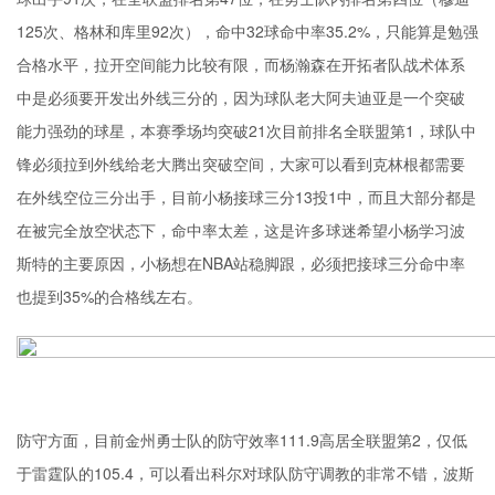
125次、格林和库里92次），命中32球命中率35.2%，只能算是勉强
合格水平，拉开空间能力比较有限，而杨瀚森在开拓者队战术体系
中是必须要开发出外线三分的，因为球队老大阿夫迪亚是一个突破
能力强劲的球星，本赛季场均突破21次目前排名全联盟第1，球队中
锋必须拉到外线给老大腾出突破空间，大家可以看到克林根都需要
在外线空位三分出手，目前小杨接球三分13投1中，而且大部分都是
在被完全放空状态下，命中率太差，这是许多球迷希望小杨学习波
斯特的主要原因，小杨想在NBA站稳脚跟，必须把接球三分命中率
也提到35%的合格线左右。
防守方面，目前金州勇士队的防守效率111.9高居全联盟第2，仅低
于雷霆队的105.4，可以看出科尔对球队防守调教的非常不错，波斯