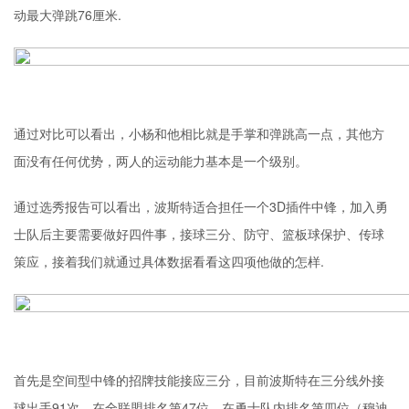
动最大弹跳76厘米.
通过对比可以看出，小杨和他相比就是手掌和弹跳高一点，其他方
面没有任何优势，两人的运动能力基本是一个级别。
通过选秀报告可以看出，波斯特适合担任一个3D插件中锋，加入勇
士队后主要需要做好四件事，接球三分、防守、篮板球保护、传球
策应，接着我们就通过具体数据看看这四项他做的怎样.
首先是空间型中锋的招牌技能接应三分，目前波斯特在三分线外接
球出手91次，在全联盟排名第47位，在勇士队内排名第四位（穆迪