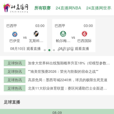
所有联赛
24直播网NBA
24直播网世界
巴西甲
03:00
巴西甲
03:00
vs
vs
巴伊亚
瓦斯科达
帕尔梅拉
巴西国际
伽马
斯
08月10日
观看直播
08月10日
观看直播
足球快讯
加拿大世界杯出线预期概率升至18%（经模型参数修
正）
足球快讯
**南美世预赛2026：荣光与割裂的宿命之战**
足球热讯
高原危局：墨西哥城2240米，球员的极限生死竞速
足球热讯
北美11大职业体育联盟：赛区间通勤巴士全面进入
零排放时代
足球直播
08-09