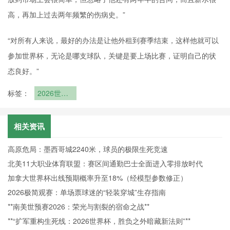
高，再加上过去两年频繁的伤病史。”
“对所有人来说，最好的办法是让他外租到赛季结束，这样他就可以
参加世界杯，无论是哪支球队，关键是要上场比赛，证明自己的状
态良好。”
标签：
2026世界
杯世界杯期
间常见疾病
预防指南
相关资讯
高原危局：墨西哥城2240米，球员的极限生死竞速
北美11大职业体育联盟：赛区间通勤巴士全面进入零排放时代
加拿大世界杯出线预期概率升至18%（经模型参数修正）
2026极简观赛：单场票球迷的“轻装穿城”生存指南
**南美世预赛2026：荣光与割裂的宿命之战**
**“扩军重构生死线：2026世界杯，胜负之外暗藏新法则”**