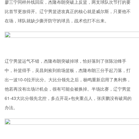
廖三宁同样外线回应，杰隆布朗突破上反篮，两支球队次节打的要
比首节更放得开。辽宁男篮进攻真正的核心就是威尔斯，只要他不
在场，球队就缺少撕开防守的球员，战术也打不出来。
辽宁男篮运气不错，杰隆布朗突破掉球，恰好落到了张陈治锋手
中，补篮得手，吴昌则捡到前场篮板，杰隆布朗三分手起刀落，打
出一波10-0拉开比分。大比分领先之后，杨鸣重新启用了奥利弗，
他若再没有出场计机会，很有可能会被换掉。半场比赛，辽宁男篮
61-43大比分领先北控，多点开花+包夹重点人，张庆鹏没有破局的
办法。