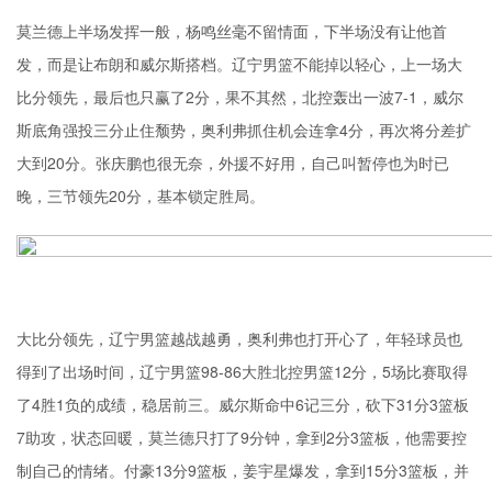
莫兰德上半场发挥一般，杨鸣丝毫不留情面，下半场没有让他首
发，而是让布朗和威尔斯搭档。辽宁男篮不能掉以轻心，上一场大
比分领先，最后也只赢了2分，果不其然，北控轰出一波7-1，威尔
斯底角强投三分止住颓势，奥利弗抓住机会连拿4分，再次将分差扩
大到20分。张庆鹏也很无奈，外援不好用，自己叫暂停也为时已
晚，三节领先20分，基本锁定胜局。
大比分领先，辽宁男篮越战越勇，奥利弗也打开心了，年轻球员也
得到了出场时间，辽宁男篮98-86大胜北控男篮12分，5场比赛取得
了4胜1负的成绩，稳居前三。威尔斯命中6记三分，砍下31分3篮板
7助攻，状态回暖，莫兰德只打了9分钟，拿到2分3篮板，他需要控
制自己的情绪。付豪13分9篮板，姜宇星爆发，拿到15分3篮板，并