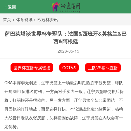
< 返回
首页
>
体育资讯
>
欧冠杯资讯
萨巴莱塔谈世界杯争冠队：法国&西班牙&英格兰&巴
西&阿根廷
2026-05-15
世界杯直播专属链接
CCTV5
主队VS客队直播
CBA本赛季无弱旅，辽宁男篮上一场最后时刻险胜宁波男篮，球队
开局3胜1负排名前列，一方面对手实力一般，辽宁男篮即使损兵折
将，打弱旅还是很稳的。另一发方面，辽宁男篮全队非常团结，不
再固执的打阵地战，而是选择打快。本轮迎战北京北控男篮，杨鸣
大战昔日老队友张庆鹏，沈梓捷因伤缺阵，辽宁男篮在内线会有一
定优势。