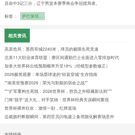
且命中3记三分，辽宁男篮本赛季将会争冠搅局者。
标签：
萨巴莱塔谈
世界杯争冠
队：法国&
西班牙&英
相关资讯
格兰&巴西
&阿根廷
高原危局：墨西哥城2240米，球员的极限生死竞速
北美11大职业体育联盟：赛区间通勤巴士全面进入零排放时代
加拿大世界杯出线预期概率升至18%（经模型参数修正）
2026极简观赛：单场票球迷的“轻装穿城”生存指南
**南美世预赛2026：荣光与割裂的宿命之战**
**“扩军重构生死线：2026世界杯，胜负之外暗藏新法则”**
门将“脱手”送大礼，对手笑纳：世界杯经典失误瞬间重现
世界杯裸奔狂欢：激情一刻，红牌退场
边裁旗杆断裂瞬间，第四官员闪电递上备用旗化解赛场意外
友情链接