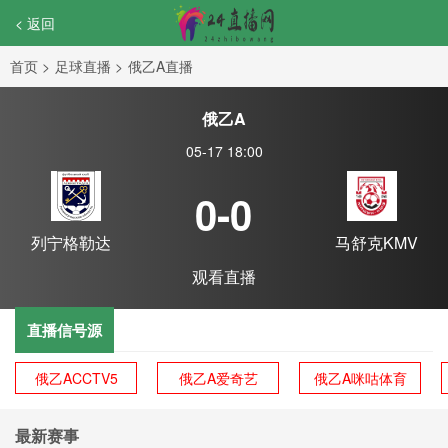
< 返回
首页
>
足球直播
>
俄乙A直播
俄乙A
05-17 18:00
0-0
列宁格勒达
马舒克KMV
观看直播
直播信号源
俄乙ACCTV5
俄乙A爱奇艺
俄乙A咪咕体育
最新赛事