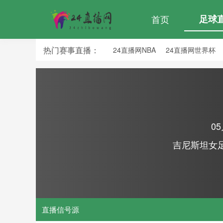
首页
足球
热门赛事直播：
24直播网NBA
24直播网世界杯
24直播网中超
24直播网法乙
05
吉尼斯坦女
直播信号源