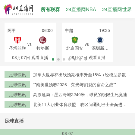
所有联赛
24直播网NBA
24直播网世界
阿甲
06:00
中超
19:35
vs
vs
圣塔菲联
拉努斯
北京国安
深圳新鹏
城
08月07日
观看直播
08月07日
观看直播
足球快讯
加拿大世界杯出线预期概率升至18%（经模型参数修
正）
足球快讯
**南美世预赛2026：荣光与割裂的宿命之战**
足球热讯
高原危局：墨西哥城2240米，球员的极限生死竞速
足球热讯
北美11大职业体育联盟：赛区间通勤巴士全面进入
零排放时代
足球直播
08-07