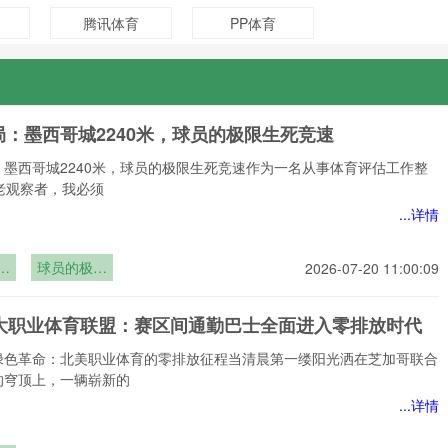
腾讯体育
PP体育
局：墨西哥城2240米，球员的极限生死竞速
：墨西哥城2240米，球员的极限生死竞速作为一名从事体育评估工作整
老观察者，我必须
...详情
：
球员的极限
2026-07-20 11:00:09
城
生死竞速
1大职业体育联盟：赛区间通勤巴士全面进入零排放时代
绿色革命：北美职业体育的零排放征程当清晨第一缕阳光洒在芝加哥联合
的穹顶上，一辆崭新的
...详情