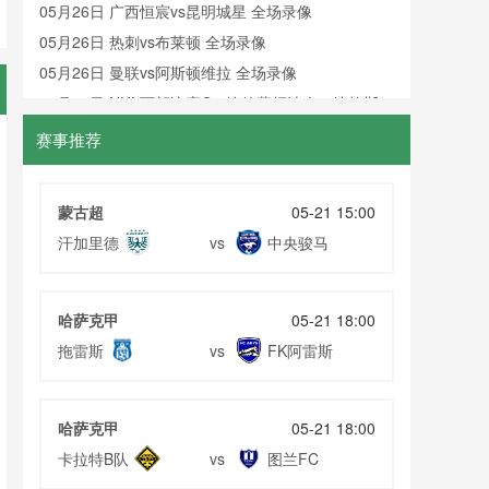
05月26日 广西恒宸vs昆明城星 全场录像
05月26日 热刺vs布莱顿 全场录像
05月26日 曼联vs阿斯顿维拉 全场录像
05月25日 NHL西部决赛G2 埃德蒙顿油人vs达拉斯星
全场录像回放
05月25日 皇家贝蒂斯vs瓦伦西亚 全场录像
赛事推荐
05月25日 NHL季后赛东部决赛G2 佛罗里达美洲豹vs
卡罗莱纳飓风 全场录像回放
05月24日 苏州东吴vs上海海港 全场录像回放
蒙古超
05-21 15:00
05月24日 水晶宫vs狼队 全场录像回放
汗加里德
中央骏马
vs
05月24日 05月21日NBA西部决赛G1 森林狼 - 雷霆
全场录像
05月23日 重庆铜梁龙vs河南 全场录像回放
05月23日 亚女冠杯半决赛 现代制铁女足vs墨尔本城
哈萨克甲
05-21 18:00
女足 全场录像
05月23日 广西平果vs成都蓉城 全场录像
拖雷斯
FK阿雷斯
vs
05月22日 青岛红狮vs山东泰山 全场录像回放
05月22日 利雅得胜利vs卡利杰 全场录像
哈萨克甲
05-21 18:00
05月22日 延边龙鼎vs青岛西海岸 全场录像
卡拉特B队
图兰FC
vs
05月21日 全国游泳冠军赛男子50米蛙泳决赛 覃海洋