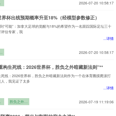
大
2026-07-20 10:58:17
联
间
世界杯出线预期概率升至18%（经模型参数修正）
全
排
”到“可能”：加拿大足球的觉醒与18%的希望作为一名跟踪国际足坛三十
育评估专家，我
...详情
界
2026-07-20 10:58:17
期
至
军重构生死线：2026世界杯，胜负之外暗藏新法则”**
模
修
生死线：2026世界杯，胜负之外暗藏新法则作为一个在体育圈摸爬滚打
老人，我见证了太多
...详情
重
胜负之外暗
2026-07-19 11:19:06
：
藏新法
界
则”**