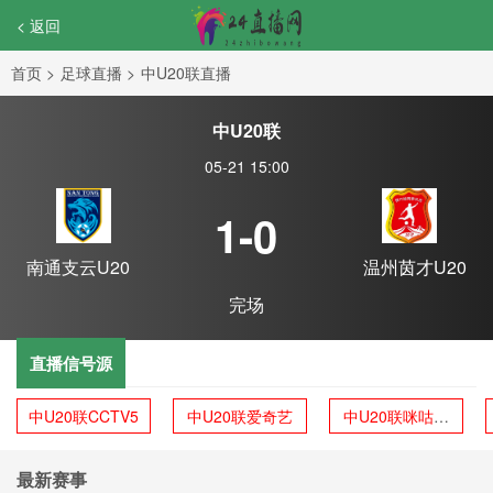
< 返回
首页
>
足球直播
>
中U20联直播
中U20联
05-21 15:00
1-0
南通支云U20
温州茵才U20
完场
直播信号源
中U20联CCTV5
中U20联爱奇艺
中U20联咪咕体
育
最新赛事