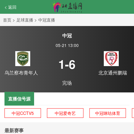
< 返回
首页
>
足球直播
>
中冠直播
中冠
05-21 13:00
1-6
乌兰察布青年人
北京通州鹏瑞
完场
直播信号源
中冠CCTV5
中冠爱奇艺
中冠咪咕体育
最新赛事