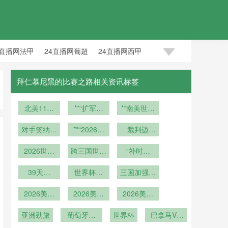
4直播网法甲
24直播网葡超
24直播网西甲
拜仁慕尼黑的比赛之路相关资讯标签
北美11大
**“扩军重
**南美世预
职业体育联
构生死线：
赛2026：
盟：赛区间
对手笑纳：
**“2026世
2026世界
荣光与割裂
裁判迈
通勤巴士全
世界杯经典
界杯背景
杯
的宿命之战
向“零误
面进入零排
失误瞬间重
2026世预
下：边裁位
跨三国世界
差”时代
“补时秒
**
赛倒计时：
放时代
现
移速率与越
杯：签证壁
表：世界杯
三大洲积分
39天赛
位识别精度
垒对参赛球
世界杯落
第四官员如
三国加强安
程：世界杯
榜剧变
的协同效应
队后勤团队
幕：球迷放
何执行精确
保合作
冠军球员跑
2026美加
的行政负荷
飞白鹮白羽
2026美加
分析”**
到秒的时间
2026美加
动里程全景
墨世界杯热
墨世界杯世
祈愿和平
剖析
墨世界杯世
管理”
力图分析比
亚洲劲旅
分析
葡萄牙加
界杯社交媒
世界杯
界杯大数据
巴拿马VS
赛
冕！C 罗最
体数据
报告
克罗地亚巴