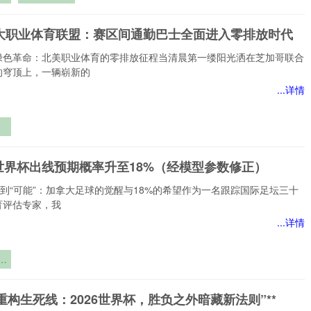
生死竞速
1大职业体育联盟：赛区间通勤巴士全面进入零排放时代
绿色革命：北美职业体育的零排放征程当清晨第一缕阳光洒在芝加哥联合
的穹顶上，一辆崭新的
...详情
联
间
世界杯出线预期概率升至18%（经模型参数修正）
全
排
”到“可能”：加拿大足球的觉醒与18%的希望作为一名跟踪国际足坛三十
育评估专家，我
...详情
界
期
军重构生死线：2026世界杯，胜负之外暗藏新法则”**
模