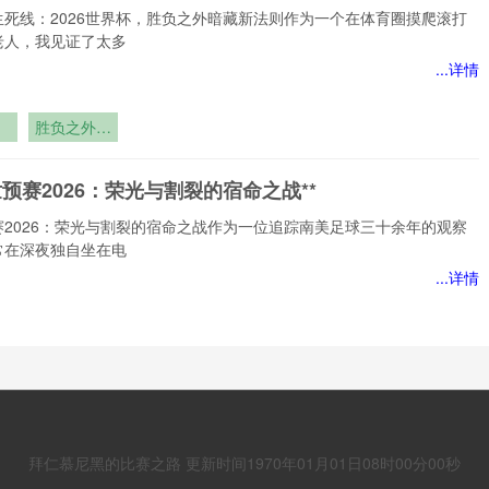
生死线：2026世界杯，胜负之外暗藏新法则作为一个在体育圈摸爬滚打
老人，我见证了太多
...详情
胜负之外暗
：
藏新法
则”**
世预赛2026：荣光与割裂的宿命之战**
赛2026：荣光与割裂的宿命之战作为一位追踪南美足球三十余年的观察
常在深夜独自坐在电
...详情
预
裂
极简观赛：单场票球迷的“轻装穿城”生存指南
战
赛：当单场票球迷选择“轻装穿城”作为一名跟踪中国体育市场三十年的老
我见证过太多观赛方
拜仁慕尼黑的比赛之路 更新时间1970年01月01日08时00分00秒
...详情