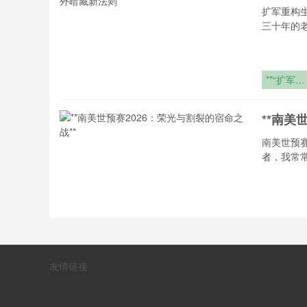
型参数修
扩军重构
正）
三十年的
**“扩军重
构生死线
2026世界
**南美
杯
南美世预
者，我常
**南美世
赛2026：
荣光与割
2026
的宿命之
友情链接
**
#极简观
观察者，