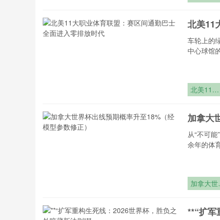
墨西哥城
2240米
北美1
车轮上的
中心球馆
北美11大
职业体育
盟：赛区
加拿大
通勤巴士
面进入零
从“不可能
放时代
余年的体
加拿大世
杯出线预
概率升至
**“扩
18%（经