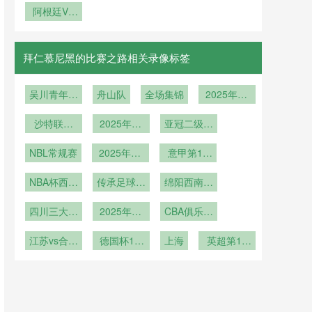
阿根廷VS
后一舞率队
拿马VS克
奥地利阿根
登顶世界
罗地亚直播
廷VS奥地
利直播
拜仁慕尼黑的比赛之路相关录像标签
吴川青年vs
舟山队
全场集锦
2025年12
肇庆高要金
月28日
沙特联第
利诚峻
2025年12
亚冠二级小
11轮
月23日
组赛D组第
NBL常规赛
2025年12
意甲第15
6轮
月15日
轮
NBA杯西部
传承足球明
绵阳西南科
1/4决赛
星联赛冠军
技大学
四川三大球
2025年12
组第2轮
CBA俱乐部
男足第1轮
月5日
杯武汉赛区
江苏vs合肥
德国杯1/8
上海
英超第13
狂风
决赛
轮