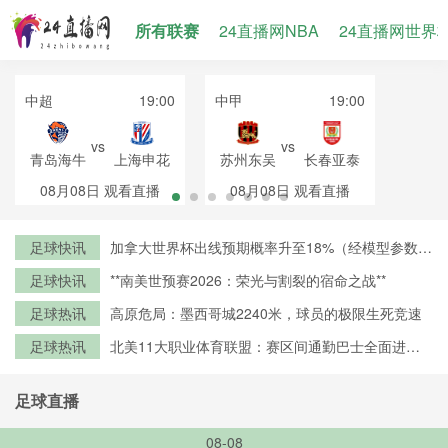
所有联赛
24直播网NBA
24直播网世界
中超
19:00
中甲
19:00
vs
vs
青岛海牛
上海申花
苏州东吴
长春亚泰
08月08日
观看直播
08月08日
观看直播
足球快讯
加拿大世界杯出线预期概率升至18%（经模型参数修
正）
足球快讯
**南美世预赛2026：荣光与割裂的宿命之战**
足球热讯
高原危局：墨西哥城2240米，球员的极限生死竞速
足球热讯
北美11大职业体育联盟：赛区间通勤巴士全面进入
零排放时代
足球直播
08-08