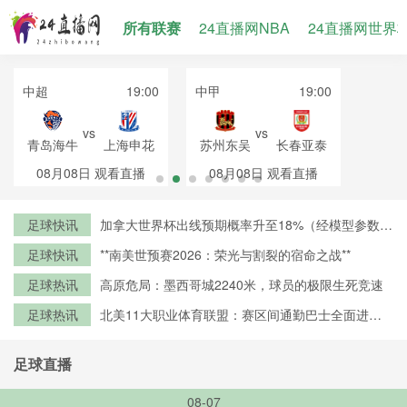
所有联赛
24直播网NBA
24直播网世界
中超
19:00
中甲
19:00
vs
vs
青岛海牛
上海申花
苏州东吴
长春亚泰
08月08日
观看直播
08月08日
观看直播
足球快讯
加拿大世界杯出线预期概率升至18%（经模型参数修
正）
足球快讯
**南美世预赛2026：荣光与割裂的宿命之战**
足球热讯
高原危局：墨西哥城2240米，球员的极限生死竞速
足球热讯
北美11大职业体育联盟：赛区间通勤巴士全面进入
零排放时代
足球直播
08-07