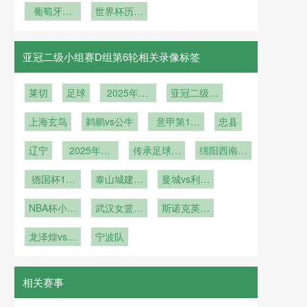
力图分析比
葡萄牙加
界杯社交媒
世界杯历史
守
冕！C 罗最
赛
观众纪录！
体数据
后一舞率队
现场观众超
登顶世界
500 万创历
亚冠二级小组赛D组第6轮相关录像标签
史
莱切
足球
2025年12
亚冠二级小
月26日
组赛D组第
上海玄鸟
鹈鹕vs公牛
意甲第15
6轮
忠县
轮
辽宁
2025年12
传承足球明
绵阳西南科
月11日
星联赛冠军
技大学
德国杯1/8
泰山城建vs
组第2轮
曼城vs利兹
决赛
德州金辰大
联
NBA杯小组
武汉女篮vs
圣
斯诺克英锦
赛
上海女篮
赛资格赛第
龙泽煌vs刘
宁波队
3轮
文炜
相关赛事