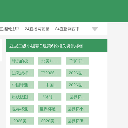
4直播网法甲
24直播网葡超
24直播网西甲
亚冠二级小组赛D组第6轮相关资讯标签
球员的极限
北美11大
**“扩军重
生死竞速
职业体育联
构生死线：
边裁旗杆断
盟：赛区间
**“2026世
2026世界
2026世界
裂瞬间
通勤巴士全
界杯背景
杯技术观
杯
中国球迷远
面进入零排
下：边裁位
中国
察：梅赛德
2026世预
征世界杯：
移速率与越
造“球”定乾
放时代
赛倒计时：
斯-奔驰球
海外观赛人
出线版图全
位识别精度
坤：世界杯
“补时秒
场智能屋顶
三大洲积分
世界杯落
数刷新纪录
面洗牌
的协同效应
比赛用球背
表：世界杯
系统对环境
幕：球迷放
榜剧变
世界杯亚洲
后的中国力
第四官员如
世界杯足球
分析”**
变化的动态
飞白鹮白羽
世界杯小组
突破！韩国
何执行精确
流氓预警
量
赛战术博弈
适应机制
祈愿和平
能否进八强
2026美加
到秒的时间
2026美加
世界杯伊朗
更精彩
墨世界杯热
墨世界杯世
管理”
队：铁血防