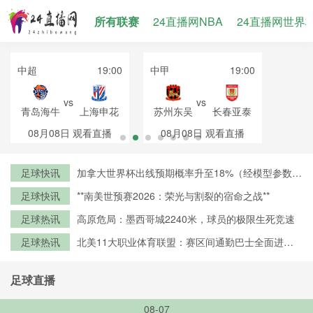
所有联赛
24直播网NBA
24直播网世界
中超
19:00
中甲
19:00
vs
vs
青岛海牛
上海申花
苏州东吴
长春亚泰
08月08日
观看直播
08月08日
观看直播
足球快讯
加拿大世界杯出线预期概率升至18%（经模型参数修
正）
足球快讯
**南美世预赛2026：荣光与割裂的宿命之战**
足球热讯
高原危局：墨西哥城2240米，球员的极限生死竞速
足球热讯
北美11大职业体育联盟：赛区间通勤巴士全面进入
零排放时代
足球直播
08-07