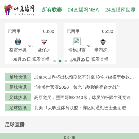
所有联赛
24直播网NBA
24直播网世界
巴西甲
03:00
巴西甲
05:30
vs
vs
格雷米奥
圣保罗
瑞模贝雷
米内罗竞
技
08月09日
观看直播
08月09日
观看直播
足球快讯
加拿大世界杯出线预期概率升至18%（经模型参数修
正）
足球快讯
**南美世预赛2026：荣光与割裂的宿命之战**
足球热讯
高原危局：墨西哥城2240米，球员的极限生死竞速
足球热讯
北美11大职业体育联盟：赛区间通勤巴士全面进入
零排放时代
足球直播
08-08