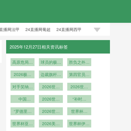
4直播网法甲
24直播网葡超
24直播网西甲
2025年12月27日相关资讯标签
高原危局：
球员的极限
胜负之外暗
墨西哥城
生死竞速
藏新法
2026极简
2240米
边裁旗杆断
第四官员闪
则”**
观赛：单场
裂瞬间
电递上备用
对手笑纳：
票球迷
2026世界
旗化解赛场
2026世界
世界杯经典
的“轻装穿
杯技术观
杯新规：补
意外
失误瞬间重
城”生存指
中国
察：梅赛德
2026世预
时精确到秒
“补时秒
造“球”定乾
南
现
赛倒计时：
斯-奔驰球
表：世界杯
坤：世界杯
“罗德里掌
场智能屋顶
三大洲积分
2026世界
第四官员如
世界杯落
比赛用球背
舵斗牛士中
系统对环境
杯节奏由他
榜剧变
何执行精确
幕：球迷放
后的中国力
世界杯亚洲
场
变化的动态
2026美加
定义”
到秒的时间
飞白鹮白羽
世界杯伊朗
新星！戴维
量
墨世界杯世
适应机制
队：铁血防
祈愿和平
管理”