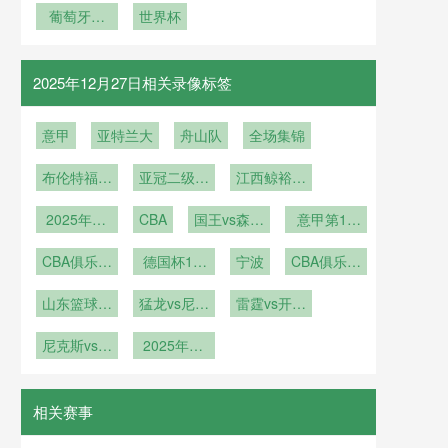
森澳大利亚
葡萄牙加
界杯大数据
世界杯
守
冕！C 罗最
锋线
报告
后一舞率队
登顶世界
2025年12月27日相关录像标签
意甲
亚特兰大
舟山队
全场集锦
布伦特福德
亚冠二级小
江西鲸裕清
vs伯恩茅斯
组赛D组第
酒
2025年12
CBA
6轮
国王vs森林
意甲第15
月18日
狼
轮
CBA俱乐部
德国杯1/8
宁波
CBA俱乐部
杯武汉赛区
决赛
杯南昌赛区
山东篮球联
猛龙vs尼克
雷霆vs开拓
赛半决赛
斯
者
尼克斯vs黄
2025年11
蜂
月24日
相关赛事