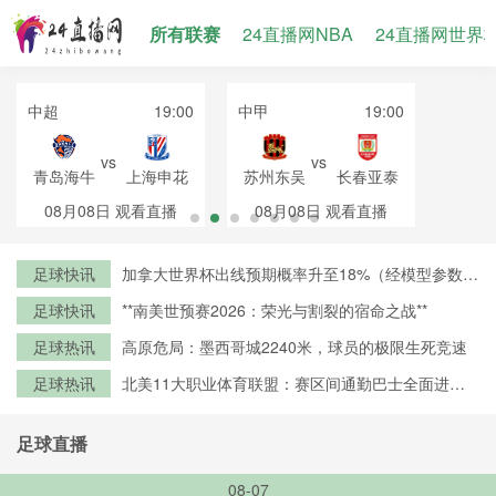
所有联赛
24直播网NBA
24直播网世界
中超
19:00
中甲
19:00
vs
vs
青岛海牛
上海申花
苏州东吴
长春亚泰
08月08日
观看直播
08月08日
观看直播
足球快讯
加拿大世界杯出线预期概率升至18%（经模型参数修
正）
足球快讯
**南美世预赛2026：荣光与割裂的宿命之战**
足球热讯
高原危局：墨西哥城2240米，球员的极限生死竞速
足球热讯
北美11大职业体育联盟：赛区间通勤巴士全面进入
零排放时代
足球直播
08-07