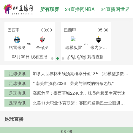
所有联赛
24直播网NBA
24直播网世界
巴西甲
03:00
巴西甲
05:30
vs
vs
格雷米奥
圣保罗
瑞模贝雷
米内罗竞
技
08月09日
观看直播
08月09日
观看直播
足球快讯
加拿大世界杯出线预期概率升至18%（经模型参数修
正）
足球快讯
**南美世预赛2026：荣光与割裂的宿命之战**
足球热讯
高原危局：墨西哥城2240米，球员的极限生死竞速
足球热讯
北美11大职业体育联盟：赛区间通勤巴士全面进入
零排放时代
足球直播
08-08