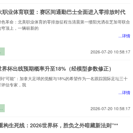
城
生死竞速
1大职业体育联盟：赛区间通勤巴士全面进入零排放时代
绿色革命：北美职业体育的零排放征程当清晨第一缕阳光洒在芝加哥联合
的穹顶上，一辆崭新的
...详情
大
2026-07-20 10:58:17
联
间
世界杯出线预期概率升至18%（经模型参数修正）
全
排
”到“可能”：加拿大足球的觉醒与18%的希望作为一名跟踪国际足坛三十
育评估专家，我
...详情
界
2026-07-20 10:58:17
期
至
军重构生死线：2026世界杯，胜负之外暗藏新法则”**
模