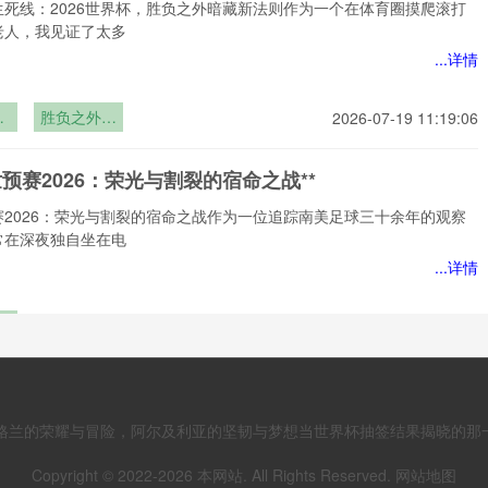
修
生死线：2026世界杯，胜负之外暗藏新法则作为一个在体育圈摸爬滚打
老人，我见证了太多
...详情
重
胜负之外暗
2026-07-19 11:19:06
：
藏新法
界
则”**
世预赛2026：荣光与割裂的宿命之战**
赛2026：荣光与割裂的宿命之战作为一位追踪南美足球三十余年的观察
常在深夜独自坐在电
...详情
预
2026-07-19 11:19:06
：
裂
极简观赛：单场票球迷的“轻装穿城”生存指南
战
赛：当单场票球迷选择“轻装穿城”作为一名跟踪中国体育市场三十年的老
英格兰的荣耀与冒险，阿尔及利亚的坚韧与梦想当世界杯抽签结果揭晓的那
我见证过太多观赛方
Copyright © 2022-
2026
本网站. All Rights Reserved.
网站地图
...详情