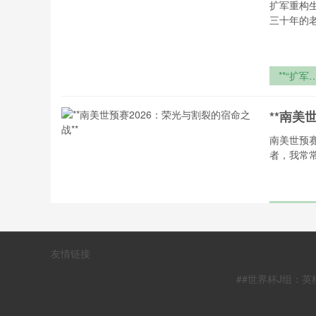
型参数
扩军重构
正）
三十年的
**“扩军
构生死线
2026世
**南美
杯
南美世预
者，我常
**南美世
赛2026
荣光与割
2026
友情链接
的宿命之
**
#极简观
##世界杯J组：
观察者，