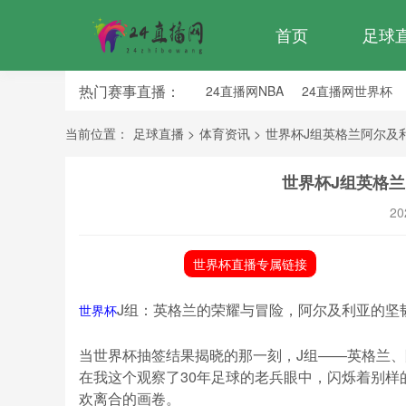
首页
足球
热门赛事直播：
24直播网NBA
24直播网世界杯
24直播网中超
24直播网法乙
当前位置：
足球直播
>
体育资讯
>
世界杯J组英格兰阿尔及
世界杯J组英格
20
世界杯直播专属链接
J组：英格兰的荣耀与冒险，阿尔及利亚的坚
世界杯
当世界杯抽签结果揭晓的那一刻，J组——英格兰
在我这个观察了30年足球的老兵眼中，闪烁着别
欢离合的画卷。