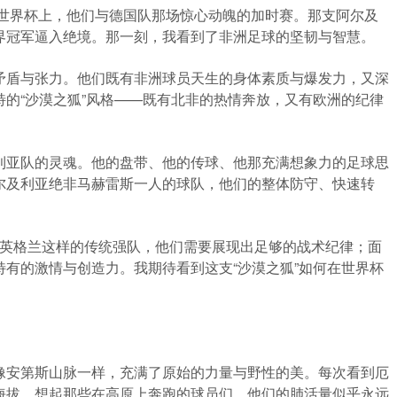
西世界杯上，他们与德国队那场惊心动魄的加时赛。那支阿尔及
界冠军逼入绝境。那一刻，我看到了非洲足球的坚韧与智慧。
矛盾与张力。他们既有非洲球员天生的身体素质与爆发力，又深
的“沙漠之狐”风格——既有北非的热情奔放，又有欧洲的纪律
利亚队的灵魂。他的盘带、他的传球、他那充满想象力的足球思
尔及利亚绝非马赫雷斯一人的球队，他们的整体防守、快速转
对英格兰这样的传统强队，他们需要展现出足够的战术纪律；面
有的激情与创造力。我期待看到这支“沙漠之狐”如何在世界杯
像安第斯山脉一样，充满了原始的力量与野性的美。每次看到厄
海拔，想起那些在高原上奔跑的球员们，他们的肺活量似乎永远