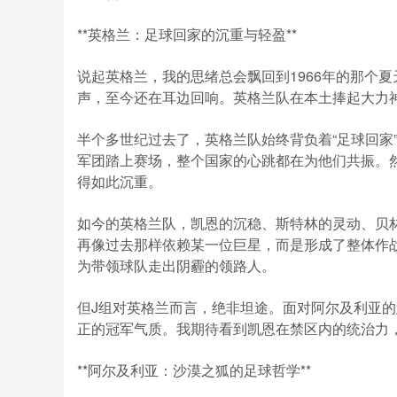
**英格兰：足球回家的沉重与轻盈**
说起英格兰，我的思绪总会飘回到1966年的那个
声，至今还在耳边回响。英格兰队在本土捧起大力
半个多世纪过去了，英格兰队始终背负着“足球回家
军团踏上赛场，整个国家的心跳都在为他们共振。
得如此沉重。
如今的英格兰队，凯恩的沉稳、斯特林的灵动、贝
再像过去那样依赖某一位巨星，而是形成了整体作战
为带领球队走出阴霾的领路人。
但J组对英格兰而言，绝非坦途。面对阿尔及利亚
正的冠军气质。我期待看到凯恩在禁区内的统治力
**阿尔及利亚：沙漠之狐的足球哲学**