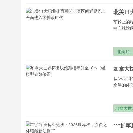
墨西哥
2240米
北美1
车轮上的
中心球馆
北美11
职业体育
盟：赛区
加拿大
通勤巴士
面进入零
从“不可能
放时代
余年的体
加拿大世
杯出线预
概率升
**“扩
18%（经