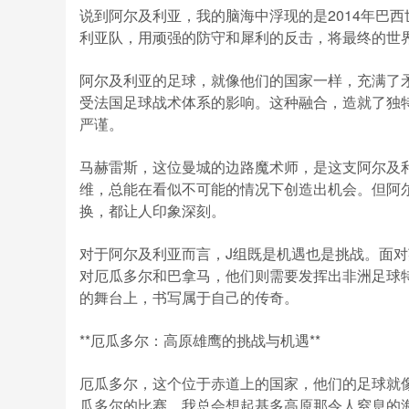
说到阿尔及利亚，我的脑海中浮现的是2014年巴
利亚队，用顽强的防守和犀利的反击，将最终的世
阿尔及利亚的足球，就像他们的国家一样，充满了
受法国足球战术体系的影响。这种融合，造就了独特
严谨。
马赫雷斯，这位曼城的边路魔术师，是这支阿尔及
维，总能在看似不可能的情况下创造出机会。但阿
换，都让人印象深刻。
对于阿尔及利亚而言，J组既是机遇也是挑战。面
对厄瓜多尔和巴拿马，他们则需要发挥出非洲足球特
的舞台上，书写属于自己的传奇。
**厄瓜多尔：高原雄鹰的挑战与机遇**
厄瓜多尔，这个位于赤道上的国家，他们的足球就
瓜多尔的比赛，我总会想起基多高原那令人窒息的