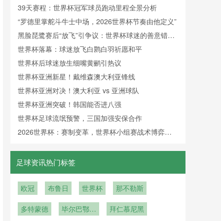
间管理”
39天赛程：世界杯冠军球员跑动里程全景分析
“罗德里掌舵斗牛士中场，2026世界杯节奏由他定义”
黑脸琵鹭赛后“放飞”引争议：世界杯球迷的善意错
付？
世界杯落幕：球迷放飞白鹮白羽祈愿和平
世界杯后球迷放生细嘴黄鹂引热议
世界杯亚洲新星！戴维森澳大利亚锋线
世界杯亚洲对决！澳大利亚 vs 亚洲球队
世界杯亚洲突破！韩国能否进八强
世界杯足球流氓预警，三国加强安保合作
2026世界杯：赛制变革，世界杯小组赛战术博弈更
精彩
足球资讯热门标签
欧冠
布鲁日
世界杯
那不勒斯
多特蒙德
毕尔巴鄂竞
拜仁慕尼黑
技