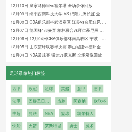
篮 全场录像
12月10日 皇家马德里vs塞尔塔 全场录像回放
12月09日 绵阳西南科技大学 VS 绵阳九洲长虹 全场
录像
12月08日 CBA俱乐部杯武汉赛区 江苏vs合肥狂风 全
场录像回放
12月07日 德国杯1/8决赛 柏林联合vs拜仁慕尼黑 全
场录像回放
12月06日 12月04日CBA俱乐部杯南昌赛区 宁波 - 上
海 全场录像
12月05日 山东篮球联赛半决赛 泰山城建vs德州金辰
大圣 全场录像回放
12月04日 NBA常规赛 猛龙vs尼克斯 全场录像回放
足球录像热门标签
西甲
欧冠
足球
英超
意甲
德甲
法甲
巴黎圣日耳
热刺
阿森纳
欧联杯
曼
中超
曼联
NBA
篮球
凯尔特人
快船
火箭
莱斯特城
勇士
魔术