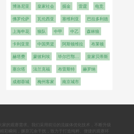
博洛尼亚
皇家社会
掘金
雷霆
电竞
佛罗伦萨
瓦伦西亚
塞维利亚
巴拉多利德
上海申花
狼队
中甲
中乙
森林狼
卡利亚里
中国男篮
阿斯顿维拉
布莱顿
赫塔费
蒙彼利埃
毕尔巴鄂竞
皇家贝蒂斯
技
塞尔塔
法兰克福
布雷斯特
赫罗纳
成都蓉城
梅州客家
南京城市
大家的观赛需求。我们采用前沿的流媒体优化技术，不断升级
个精彩瞬间，摒弃冗余干扰，致力于打造纯粹、便捷的观赛环