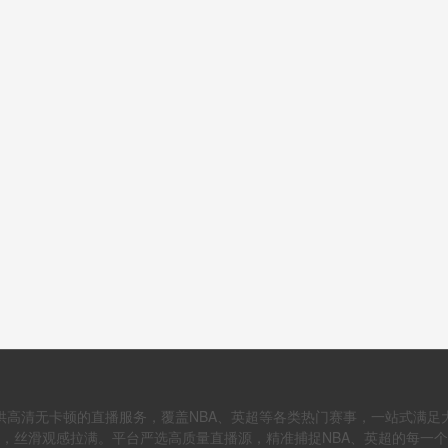
供高清无卡顿的直播服务，覆盖NBA、英超等各类热门赛事，一站式满足
，丝滑观感拉满。平台严选高质量直播源，精准捕捉NBA、英超的每一