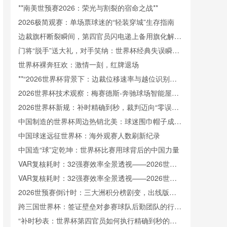
法则”**
**南美世预赛2026：荣光与割裂的宿命之战**
2026极简观赛：单场票球迷的“轻装穿城”生存指南
边裁旗杆断裂瞬间，第四官员闪电递上备用旗化解赛
场意外
门将“脱手”送大礼，对手笑纳：世界杯经典失误瞬间
重现
世界杯裸奔狂欢：激情一刻，红牌退场
**“2026世界杯背景下：边裁位移速率与越位识别精
度的协同效应分析”**
2026世界杯技术观察：梅赛德斯-奔驰球场智能屋顶
系统对环境变化的动态适应机制
2026世界杯新规：补时精确到秒，裁判迈向“零误
差”时代
中国制造的世界杯周边热销北美：球迷围巾帽子成抢
手货
中国球迷远征世界杯：海外观赛人数刷新纪录
中国造“球”定乾坤：世界杯比赛用球背后的中国力量
VAR复核耗时：32强赛效率全景透视——2026世界
杯北美区备战启示
VAR复核耗时：32强赛效率全景透视——2026世界
杯北美区备战启示
2026世预赛倒计时：三大洲积分榜剧变，出线版图
全面洗牌
跨三国世界杯：签证壁垒对参赛球队后勤团队的行政
负荷剖析
“补时秒表：世界杯第四官员如何执行精确到秒的时