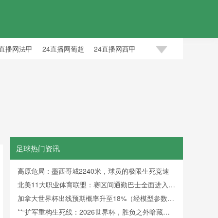
4直播网法甲
24直播网葡超
24直播网西甲
中超
青岛海
08
足球热门资讯
高原危局：墨西哥城2240米，球员的极限生死竞速
北美11大职业体育联盟：赛区间通勤巴士全面进入零
排放时代
加拿大世界杯出线预期概率升至18%（经模型参数修
正）
**“扩军重构生死线：2026世界杯，胜负之外暗藏新