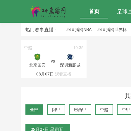
首页
足球
热门赛事直播：
24直播网NBA
24直播网世界杯
24直播网中超
24直播网法乙
04:00
中超
19:35
vs
拉努斯
北京国安
深圳新鹏城
直播
08月07日
观看直播
其
全部
阿甲
巴西甲
中超
中甲
波黑联
08月07日 星期五