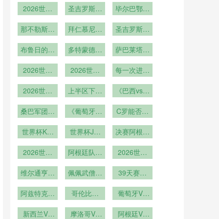
2026世界
圣吉罗斯联
毕尔巴鄂竞
杯
合
技的比赛之
那不勒斯的
拜仁慕尼黑
圣吉罗斯联
路
比赛之路
的比赛之路
合的比赛之
布鲁日的比
多特蒙德的
萨巴莱塔谈
路
赛之路
比赛之路
世界杯争冠
2026世界
2026世界
每一次进球
队：法国&
杯世界杯期
杯小组积分
都改变命运
西班牙&英
间常见疾病
2026世界
榜实时更新
上半区下半
《巴西vs德
格兰&巴西
杯淘汰赛对
预防指南
区谁更艰难
国！2014
&阿根廷
桑巴军团能
阵图解析
《葡萄牙vs
C罗能否雪
年“7 1惨
否复仇？》
法国！
案”主角再
耻？》
世界杯K组
世界杯J组
2016年欧
决赛阿根廷
聚首
葡萄牙塞尔
洲杯决赛复
英格兰阿尔
vs法国
维亚沙特智
2026世界
及利亚厄瓜
阿根廷队成
仇战
2026世界
杯巅峰对决
利
多尔巴拿马
功卫冕
杯梅西书写
重现上届恩
维尔通亨比
佩佩武僧转
39天赛程
足坛传奇
利时黄金一
怨
正的最后机
中两轮小组
阿兹特克球
代终章
哥伦比亚
会
赛之间的恢
葡萄牙VS
场第三次承
VS刚果直
复周期：美
乌兹别克斯
办的草皮更
新西兰VS
播哥伦比亚
摩洛哥VS
加墨世界杯
坦直播葡萄
阿根廷VS