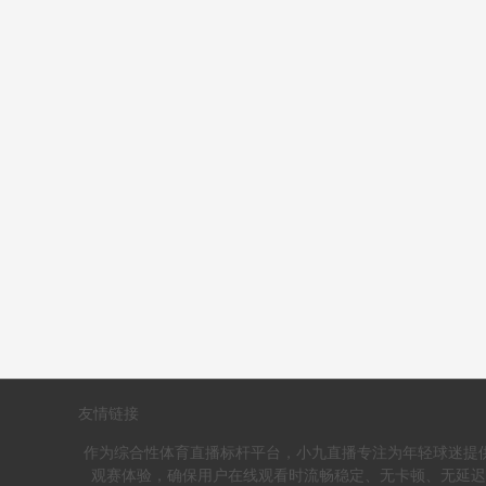
友情链接
作为综合性体育直播标杆平台，小九直播专注为年轻球迷提
观赛体验，确保用户在线观看时流畅稳定、无卡顿、无延迟