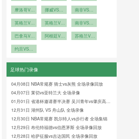
埃及新西兰
新方案：
海地直播摩
VS刚果在
奥地利阿根
牙VS乌兹
前瞻
2026年世
VS埃及直
摩洛哥VS
洛哥VS海
挪威VS塞
线直播
别克斯坦在
廷VS奥地
南非VS韩
海地摩洛哥
界杯前瞻
播
地在线直播
内加尔直播
国南非VS
线直播
利直播
VS海地直
英格兰VS
挪威VS塞
英格兰VS
南非VS韩
韩国直播
加纳英格兰
播
内加尔在线
加纳直播英
国直播南非
VS加纳直
巴拿马VS
格兰VS加
阿根廷VS
直播
VS韩国在
苏格兰VS
克罗地亚巴
播
纳在线直播
奥地利直播
巴西苏格兰
线直播
拿马VS克
约旦VS阿
阿根廷VS
VS巴西直
罗地亚直播
尔及利亚直
奥地利在线
播
播约旦VS
直播
阿尔及利亚
足球热门录像
在线直播
04月08日 NBA常规赛 骑士vs灰熊 全场录像回放
04月07日 莱切vs亚特兰大 全场录像
01月01日 省港杯邀请赛半决赛 吴川青年vs肇庆高要
金利诚峻 全场录像回放
12月31日 湖州队 VS 舟山队 全场录像
12月30日 NBA常规赛 凯尔特人vs步行者 全场集锦
12月29日 布伦特福德vs伯恩茅斯 全场录像回放
12月28日 哈萨征服vs吉达国民 全场录像回放