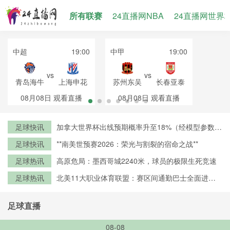
所有联赛
24直播网NBA
24直播网世界
中超
19:00
中甲
19:00
vs
vs
青岛海牛
上海申花
苏州东吴
长春亚泰
08月08日
观看直播
08月08日
观看直播
足球快讯
加拿大世界杯出线预期概率升至18%（经模型参数修
正）
足球快讯
**南美世预赛2026：荣光与割裂的宿命之战**
足球热讯
高原危局：墨西哥城2240米，球员的极限生死竞速
足球热讯
北美11大职业体育联盟：赛区间通勤巴士全面进入
零排放时代
足球直播
08-08