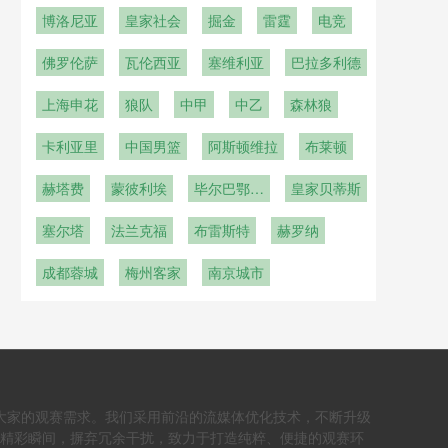
博洛尼亚
皇家社会
掘金
雷霆
电竞
佛罗伦萨
瓦伦西亚
塞维利亚
巴拉多利德
上海申花
狼队
中甲
中乙
森林狼
卡利亚里
中国男篮
阿斯顿维拉
布莱顿
赫塔费
蒙彼利埃
毕尔巴鄂竞
皇家贝蒂斯
技
塞尔塔
法兰克福
布雷斯特
赫罗纳
成都蓉城
梅州客家
南京城市
大家的观赛需求。我们采用前沿的流媒体优化技术，不断升级
个精彩瞬间，摒弃冗余干扰，致力于打造纯粹、便捷的观赛环