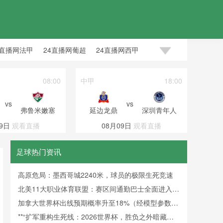
4直播网法甲
24直播网葡超
24直播网西甲
08:00
中甲
18:00
巴西甲
vs
vs
弗鲁米嫩塞
延边龙鼎
深圳青年人
巴伊
9日
观看直播
08月09日
观看直播
08
足球热门资讯
高原危局：墨西哥城2240米，球员的极限生死竞速
北美11大职业体育联盟：赛区间通勤巴士全面进入零
排放时代
加拿大世界杯出线预期概率升至18%（经模型参数修
正）
**“扩军重构生死线：2026世界杯，胜负之外暗藏新