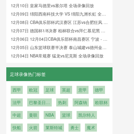
篮 全场录像
12月10日 皇家马德里vs塞尔塔 全场录像回放
12月09日 绵阳西南科技大学 VS 绵阳九洲长虹 全场
录像
12月08日 CBA俱乐部杯武汉赛区 江苏vs合肥狂风 全
场录像回放
12月07日 德国杯1/8决赛 柏林联合vs拜仁慕尼黑 全
场录像回放
12月06日 12月04日CBA俱乐部杯南昌赛区 宁波 - 上
海 全场录像
12月05日 山东篮球联赛半决赛 泰山城建vs德州金辰
大圣 全场录像回放
12月04日 NBA常规赛 猛龙vs尼克斯 全场录像回放
足球录像热门标签
西甲
欧冠
足球
英超
意甲
德甲
法甲
巴黎圣日耳
热刺
阿森纳
欧联杯
曼
中超
曼联
NBA
篮球
凯尔特人
快船
火箭
莱斯特城
勇士
魔术