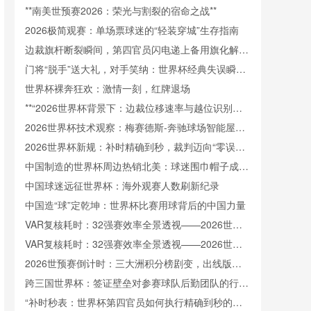
法则”**
**南美世预赛2026：荣光与割裂的宿命之战**
2026极简观赛：单场票球迷的“轻装穿城”生存指南
边裁旗杆断裂瞬间，第四官员闪电递上备用旗化解赛
场意外
门将“脱手”送大礼，对手笑纳：世界杯经典失误瞬间
重现
世界杯裸奔狂欢：激情一刻，红牌退场
**“2026世界杯背景下：边裁位移速率与越位识别精
度的协同效应分析”**
2026世界杯技术观察：梅赛德斯-奔驰球场智能屋顶
系统对环境变化的动态适应机制
2026世界杯新规：补时精确到秒，裁判迈向“零误
差”时代
中国制造的世界杯周边热销北美：球迷围巾帽子成抢
手货
中国球迷远征世界杯：海外观赛人数刷新纪录
中国造“球”定乾坤：世界杯比赛用球背后的中国力量
VAR复核耗时：32强赛效率全景透视——2026世界
杯北美区备战启示
VAR复核耗时：32强赛效率全景透视——2026世界
杯北美区备战启示
2026世预赛倒计时：三大洲积分榜剧变，出线版图
全面洗牌
跨三国世界杯：签证壁垒对参赛球队后勤团队的行政
负荷剖析
“补时秒表：世界杯第四官员如何执行精确到秒的时