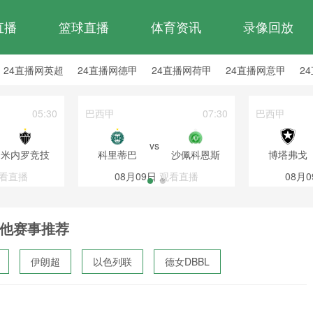
直播
篮球直播
体育资讯
录像回放
24直播网英超
24直播网德甲
24直播网荷甲
24直播网意甲
2
24直播网西乙
24直播网英冠
24直播网日职乙
05:30
巴西甲
07:30
巴西甲
vs
米内罗竞技
科里蒂巴
沙佩科恩斯
博塔弗戈
看直播
08月09日
观看直播
08月0
他赛事推荐
伊朗超
以色列联
德女DBBL