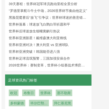
间管理”
39天赛程：世界杯冠军球员跑动里程全景分析
“罗德里掌舵斗牛士中场，2026世界杯节奏由他定义”
黑脸琵鹭赛后“放飞”引争议：世界杯球迷的善意错
付？
世界杯落幕：球迷放飞白鹮白羽祈愿和平
世界杯后球迷放生细嘴黄鹂引热议
世界杯亚洲新星！戴维森澳大利亚锋线
世界杯亚洲对决！澳大利亚 vs 亚洲球队
世界杯亚洲突破！韩国能否进八强
世界杯足球流氓预警，三国加强安保合作
2026世界杯：赛制变革，世界杯小组赛战术博弈更
精彩
足球资讯热门标签
欧冠
布鲁日
世界杯
那不勒斯
多特蒙德
毕尔巴鄂竞
拜仁慕尼黑
技