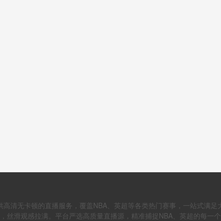
供高清无卡顿的直播服务，覆盖NBA、英超等各类热门赛事，一站式满足
，丝滑观感拉满。平台严选高质量直播源，精准捕捉NBA、英超的每一