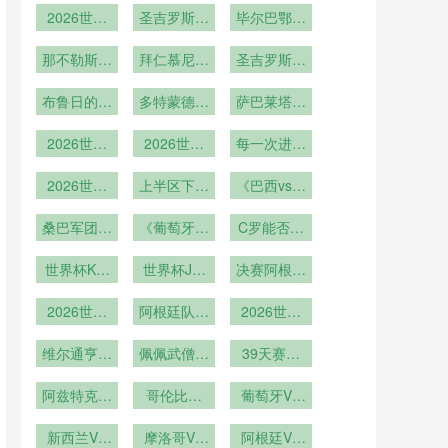
2026世界
圣吉罗斯联
毕尔巴鄂竞
杯
合
技的比赛之
那不勒斯的
拜仁慕尼黑
圣吉罗斯联
路
比赛之路
的比赛之路
合的比赛之
布鲁日的比
多特蒙德的
萨巴莱塔谈
路
赛之路
比赛之路
世界杯争冠
2026世界
2026世界
每一次进球
队：法国&
杯世界杯期
杯小组积分
都改变命运
西班牙&英
间常见疾病
2026世界
榜实时更新
上半区下半
《巴西vs德
格兰&巴西
杯淘汰赛对
预防指南
区谁更艰难
国！2014
&阿根廷
桑巴军团能
阵图解析
《葡萄牙vs
C罗能否雪
年“7 1惨
否复仇？》
法国！
案”主角再
耻？》
世界杯K组
世界杯J组
2016年欧
决赛阿根廷
聚首
葡萄牙塞尔
洲杯决赛复
英格兰阿尔
vs法国
维亚沙特智
2026世界
及利亚厄瓜
阿根廷队成
仇战
2026世界
杯巅峰对决
利
多尔巴拿马
功卫冕
杯梅西书写
重现上届恩
维尔通亨比
佩佩武僧转
39天赛程
足坛传奇
利时黄金一
怨
正的最后机
中两轮小组
阿兹特克球
代终章
哥伦比亚
会
赛之间的恢
葡萄牙VS
场第三次承
VS刚果直
复周期：美
乌兹别克斯
办的草皮更
新西兰VS
播哥伦比亚
摩洛哥VS
加墨世界杯
坦直播葡萄
阿根廷VS