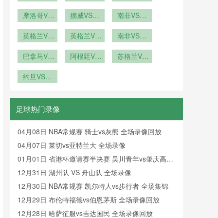
埃及新西兰
新方案：
海地直播摩
VS刚果在
奥地利阿根
牙VS乌兹
前瞻
2026年世
VS埃及直
摩洛哥VS
洛哥VS海
挪威VS塞
线直播
别克斯坦在
廷VS奥地
南非VS韩
海地摩洛哥
界杯前瞻
播
地在线直播
内加尔直播
国南非VS
线直播
利直播
VS海地直
英格兰VS
挪威VS塞
英格兰VS
南非VS韩
韩国直播
加纳英格兰
播
内加尔在线
加纳直播英
国直播南非
VS加纳直
巴拿马VS
格兰VS加
阿根廷VS
直播
VS韩国在
苏格兰VS
克罗地亚巴
播
纳在线直播
奥地利直播
巴西苏格兰
线直播
拿马VS克
约旦VS阿
阿根廷VS
VS巴西直
罗地亚直播
尔及利亚直
奥地利在线
播
播约旦VS
直播
阿尔及利亚
足球热门录像
在线直播
04月08日 NBA常规赛 骑士vs灰熊 全场录像回放
04月07日 莱切vs亚特兰大 全场录像
01月01日 省港杯邀请赛半决赛 吴川青年vs肇庆高要
金利诚峻 全场录像回放
12月31日 湖州队 VS 舟山队 全场录像
12月30日 NBA常规赛 凯尔特人vs步行者 全场集锦
12月29日 布伦特福德vs伯恩茅斯 全场录像回放
12月28日 哈萨征服vs吉达国民 全场录像回放