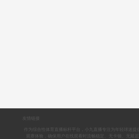
友情链接
作为综合性体育直播标杆平台，小九直播专注为年轻球迷提
观赛体验，确保用户在线观看时流畅稳定、无卡顿、无延迟