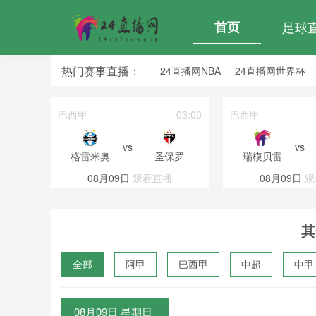
首页
足球
热门赛事直播：
24直播网NBA
24直播网世界杯
24直播网中超
24直播网法乙
04:00
巴西甲
03:00
巴西甲
vs
vs
拉努斯
格雷米奥
圣保罗
瑞模贝雷
直播
08月09日
观看直播
08月09日
观
其
全部
阿甲
巴西甲
中超
中甲
波黑联
08月09日 星期日