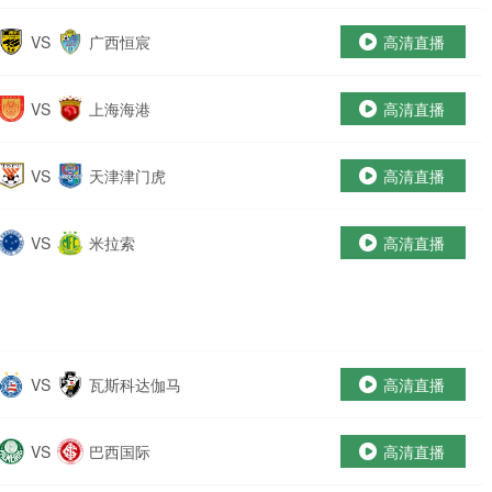
部
VS
广西恒宸
高清直播
VS
上海海港
高清直播
VS
天津津门虎
高清直播
VS
米拉索
高清直播
VS
瓦斯科达伽马
高清直播
VS
巴西国际
高清直播