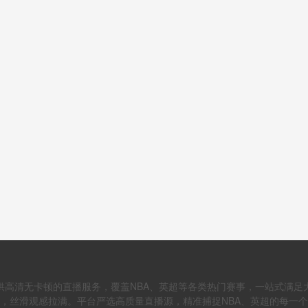
供高清无卡顿的直播服务，覆盖NBA、英超等各类热门赛事，一站式满足
，丝滑观感拉满。平台严选高质量直播源，精准捕捉NBA、英超的每一