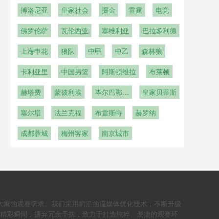
博洛尼亚
皇家社会
掘金
雷霆
电竞
佛罗伦萨
瓦伦西亚
塞维利亚
巴拉多利德
上海申花
狼队
中甲
中乙
森林狼
卡利亚里
中国男篮
阿斯顿维拉
布莱顿
赫塔费
蒙彼利埃
毕尔巴鄂竞
皇家贝蒂斯
技
塞尔塔
法兰克福
布雷斯特
赫罗纳
成都蓉城
梅州客家
南京城市
大家的观赛需求。我们采用前沿的流媒体优化技术，不断升级
个精彩瞬间，摒弃冗余干扰，致力于打造纯粹、便捷的观赛环