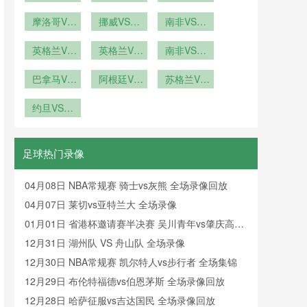
埃及新西兰
新方案：
海地直播摩
VS刚果在
奥地利阿根
牙VS乌兹
前瞻
2026年世
VS埃及直
摩洛哥VS
洛哥VS海
挪威VS塞
线直播
别克斯坦在
廷VS奥地
南非VS韩
海地摩洛哥
界杯前瞻
播
地在线直播
内加尔直播
国南非VS
线直播
利直播
VS海地直
英格兰VS
挪威VS塞
英格兰VS
南非VS韩
韩国直播
加纳英格兰
播
内加尔在线
加纳直播英
国直播南非
VS加纳直
巴拿马VS
格兰VS加
阿根廷VS
直播
VS韩国在
苏格兰VS
克罗地亚巴
播
纳在线直播
奥地利直播
巴西苏格兰
线直播
拿马VS克
约旦VS阿
阿根廷VS
VS巴西直
罗地亚直播
尔及利亚直
奥地利在线
播
播约旦VS
直播
阿尔及利亚
足球热门录像
在线直播
04月08日 NBA常规赛 骑士vs灰熊 全场录像回放
04月07日 莱切vs亚特兰大 全场录像
01月01日 省港杯邀请赛半决赛 吴川青年vs肇庆高要
金利诚峻 全场录像回放
12月31日 湖州队 VS 舟山队 全场录像
12月30日 NBA常规赛 凯尔特人vs步行者 全场集锦
12月29日 布伦特福德vs伯恩茅斯 全场录像回放
12月28日 哈萨征服vs吉达国民 全场录像回放