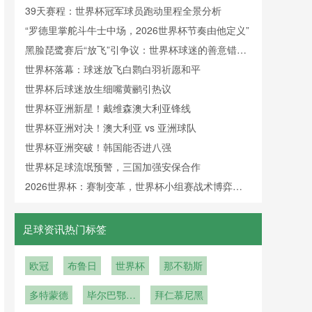
间管理”
39天赛程：世界杯冠军球员跑动里程全景分析
“罗德里掌舵斗牛士中场，2026世界杯节奏由他定义”
黑脸琵鹭赛后“放飞”引争议：世界杯球迷的善意错
付？
世界杯落幕：球迷放飞白鹮白羽祈愿和平
世界杯后球迷放生细嘴黄鹂引热议
世界杯亚洲新星！戴维森澳大利亚锋线
世界杯亚洲对决！澳大利亚 vs 亚洲球队
世界杯亚洲突破！韩国能否进八强
世界杯足球流氓预警，三国加强安保合作
2026世界杯：赛制变革，世界杯小组赛战术博弈更
精彩
足球资讯热门标签
欧冠
布鲁日
世界杯
那不勒斯
多特蒙德
毕尔巴鄂竞
拜仁慕尼黑
技