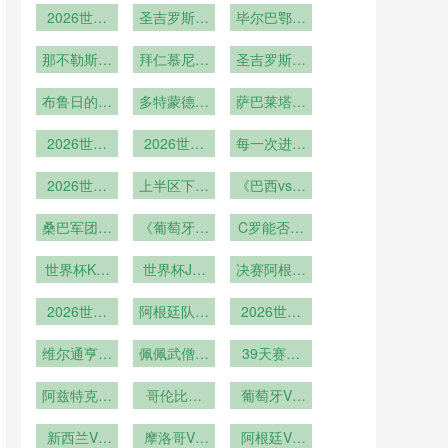
2026世界
圣吉罗斯联
毕尔巴鄂竞
杯
合
技的比赛之
那不勒斯的
拜仁慕尼黑
圣吉罗斯联
路
比赛之路
的比赛之路
合的比赛之
布鲁日的比
多特蒙德的
萨巴莱塔谈
路
赛之路
比赛之路
世界杯争冠
2026世界
2026世界
每一次进球
队：法国&
杯世界杯期
杯小组积分
都改变命运
西班牙&英
间常见疾病
2026世界
榜实时更新
上半区下半
《巴西vs德
格兰&巴西
杯淘汰赛对
预防指南
区谁更艰难
国！2014
&阿根廷
桑巴军团能
阵图解析
《葡萄牙vs
C罗能否雪
年“7 1惨
否复仇？》
法国！
案”主角再
耻？》
世界杯K组
世界杯J组
2016年欧
决赛阿根廷
聚首
葡萄牙塞尔
洲杯决赛复
英格兰阿尔
vs法国
维亚沙特智
2026世界
及利亚厄瓜
阿根廷队成
仇战
2026世界
杯巅峰对决
利
多尔巴拿马
功卫冕
杯梅西书写
重现上届恩
维尔通亨比
佩佩武僧转
39天赛程
足坛传奇
利时黄金一
怨
正的最后机
中两轮小组
阿兹特克球
代终章
哥伦比亚
会
赛之间的恢
葡萄牙VS
场第三次承
VS刚果直
复周期：美
乌兹别克斯
办的草皮更
新西兰VS
播哥伦比亚
摩洛哥VS
加墨世界杯
坦直播葡萄
阿根廷VS