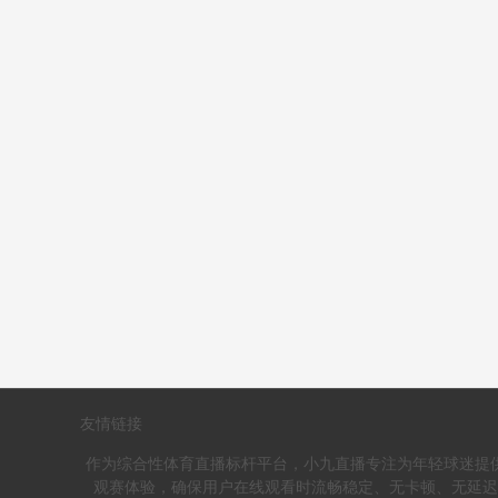
友情链接
作为综合性体育直播标杆平台，小九直播专注为年轻球迷提
观赛体验，确保用户在线观看时流畅稳定、无卡顿、无延迟