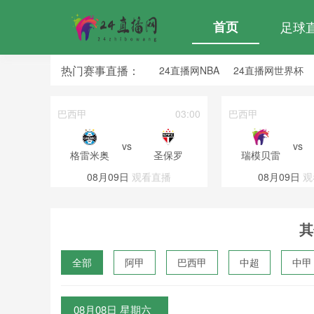
首页
足球
热门赛事直播：
24直播网NBA
24直播网世界杯
24直播网中超
24直播网法乙
19:30
巴西甲
03:00
巴西甲
vs
vs
南通支云
格雷米奥
圣保罗
瑞模贝雷
直播
08月09日
观看直播
08月09日
观
其
全部
阿甲
巴西甲
中超
中甲
波黑联
08月08日 星期六