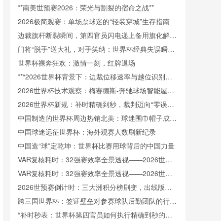
法则”**
**南美世预赛2026：荣光与割裂的宿命之战**
2026极简观赛：单场票球迷的“轻装穿城”生存指南
边裁旗杆断裂瞬间，第四官员闪电递上备用旗化解赛
场意外
门将“脱手”送大礼，对手笑纳：世界杯经典失误瞬间
重现
世界杯裸奔狂欢：激情一刻，红牌退场
**“2026世界杯背景下：边裁位移速率与越位识别精
度的协同效应分析”**
2026世界杯技术观察：梅赛德斯-奔驰球场智能屋顶
系统对环境变化的动态适应机制
2026世界杯新规：补时精确到秒，裁判迈向“零误
差”时代
中国制造的世界杯周边热销北美：球迷围巾帽子成抢
手货
中国球迷远征世界杯：海外观赛人数刷新纪录
中国造“球”定乾坤：世界杯比赛用球背后的中国力量
VAR复核耗时：32强赛效率全景透视——2026世界
杯北美区备战启示
VAR复核耗时：32强赛效率全景透视——2026世界
杯北美区备战启示
2026世预赛倒计时：三大洲积分榜剧变，出线版图
全面洗牌
跨三国世界杯：签证壁垒对参赛球队后勤团队的行政
负荷剖析
“补时秒表：世界杯第四官员如何执行精确到秒的时