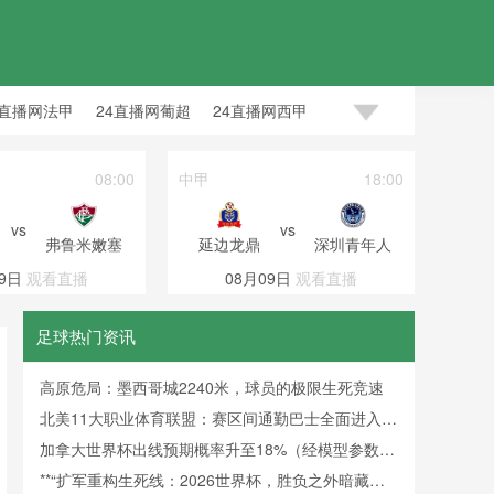
4直播网法甲
24直播网葡超
24直播网西甲
08:00
中甲
18:00
巴西甲
vs
vs
弗鲁米嫩塞
延边龙鼎
深圳青年人
巴伊
9日
观看直播
08月09日
观看直播
08
足球热门资讯
高原危局：墨西哥城2240米，球员的极限生死竞速
北美11大职业体育联盟：赛区间通勤巴士全面进入零
排放时代
加拿大世界杯出线预期概率升至18%（经模型参数修
正）
**“扩军重构生死线：2026世界杯，胜负之外暗藏新