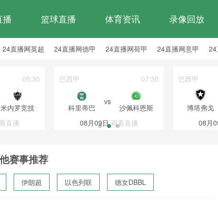
直播
篮球直播
体育资讯
录像回放
24直播网英超
24直播网德甲
24直播网荷甲
24直播网意甲
2
24直播网西乙
24直播网英冠
24直播网日职乙
05:30
巴西甲
07:30
巴西甲
vs
米内罗竞技
科里蒂巴
沙佩科恩斯
博塔弗戈
看直播
08月09日
观看直播
08月0
他赛事推荐
伊朗超
以色列联
德女DBBL