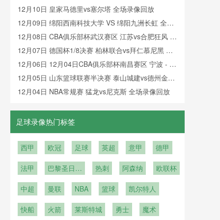
篮 全场录像
12月10日 皇家马德里vs塞尔塔 全场录像回放
12月09日 绵阳西南科技大学 VS 绵阳九洲长虹 全场
录像
12月08日 CBA俱乐部杯武汉赛区 江苏vs合肥狂风 全
场录像回放
12月07日 德国杯1/8决赛 柏林联合vs拜仁慕尼黑 全
场录像回放
12月06日 12月04日CBA俱乐部杯南昌赛区 宁波 - 上
海 全场录像
12月05日 山东篮球联赛半决赛 泰山城建vs德州金辰
大圣 全场录像回放
12月04日 NBA常规赛 猛龙vs尼克斯 全场录像回放
足球录像热门标签
西甲
欧冠
足球
英超
意甲
德甲
法甲
巴黎圣日耳
热刺
阿森纳
欧联杯
曼
中超
曼联
NBA
篮球
凯尔特人
快船
火箭
莱斯特城
勇士
魔术