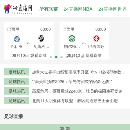
所有联赛
24直播网NBA
24直播网世界
巴西甲
03:00
巴西甲
03:00
vs
vs
巴伊亚
瓦斯科达
帕尔梅拉
巴西国际
伽马
斯
08月10日
观看直播
08月10日
观看直播
足球快讯
加拿大世界杯出线预期概率升至18%（经模型参数修
正）
足球快讯
**南美世预赛2026：荣光与割裂的宿命之战**
足球热讯
高原危局：墨西哥城2240米，球员的极限生死竞速
足球热讯
北美11大职业体育联盟：赛区间通勤巴士全面进入
零排放时代
足球直播
08-09